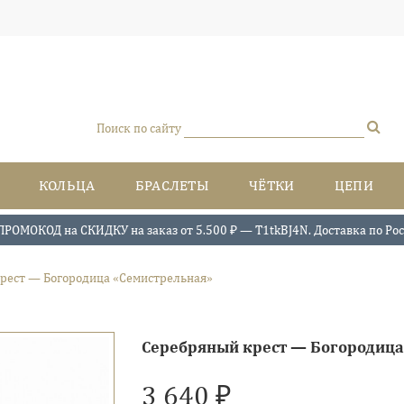
Поиск по сайту
КОЛЬЦА
БРАСЛЕТЫ
ЧЁТКИ
ЦЕПИ
ПРОМОКОД на СКИДКУ на заказ от 5.500 ₽ — T1tkBJ4N. Доставка по Росси
рест — Богородица «Семистрельная»
Серебряный крест — Богородиц
3 640 ₽