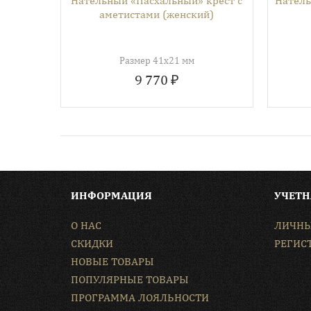
Нательный «Пасхальный» крест с
Натель
аметистами (женский)
Размер 41х21 мм
9 770 ₽
ИНФОРМАЦИЯ
УЧЕТН
О НАС
ЛИЧНЫ
СКИДКИ
РЕГИС
НОВЫЕ ТОВАРЫ
ПОПУЛЯРНЫЕ ТОВАРЫ
ПРОГРАММА ЛОЯЛЬНОСТИ