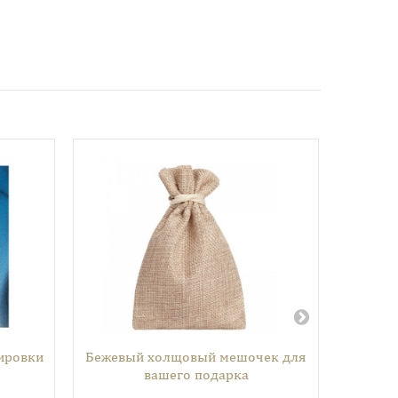
лировки
Бежевый холщовый мешочек для
Красив
вашего подарка