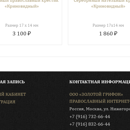
ный православный крестик
Серебряный нательный к
«Криновидный»
«Криновидный»
Размер 17 х 14 мм
Размер 17х14 мм
3 100 ₽
1 860 ₽
АЯ ЗАПИСЬ
КОНТАКТНАЯ ИНФОРМАЦ
Й КАБИНЕТ
ООО «ЗОЛОТОЙ ГРИФОН»
ПРАВОСЛАВНЫЙ ИНТЕРНЕТ
ТРАЦИЯ
Россия, Москва, ул. Нижегор
+7 (916) 732-66-44
+7 (916) 832-66-44