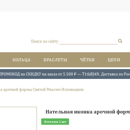
Поиск по сайту
КОЛЬЦА
БРАСЛЕТЫ
ЧЁТКИ
ЦЕПИ
ПРОМОКОД на СКИДКУ на заказ от 5.500 ₽ — T1tkBJ4N. Доставка по Росси
а арочной формы Святой Максим Исповедник
Нательная иконка арочной фор
Осталось 1 шт