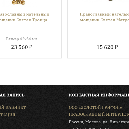
авославный нательный
Православный натель
ощевик Святая Троица
мощевик Святая Матр
Размер 42х34 мм
23 560 ₽
15 620 ₽
АЯ ЗАПИСЬ
КОНТАКТНАЯ ИНФОРМАЦ
Й КАБИНЕТ
ООО «ЗОЛОТОЙ ГРИФОН»
ПРАВОСЛАВНЫЙ ИНТЕРНЕТ
ТРАЦИЯ
Россия, Москва, ул. Нижегор