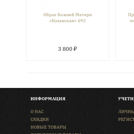
Образ Божией Матери
Пр
«Казанская» 692
м
3 800 ₽
ИНФОРМАЦИЯ
УЧЕТН
О НАС
ЛИЧНЫ
СКИДКИ
РЕГИС
НОВЫЕ ТОВАРЫ