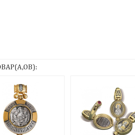
ВАР(А,ОВ):