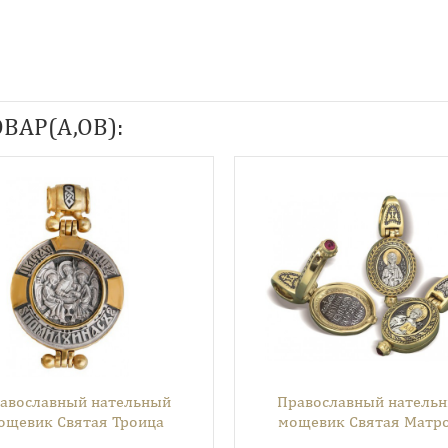
ВАР(А,ОВ):
авославный нательный
Православный натель
ощевик Святая Троица
мощевик Святая Матр