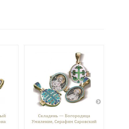
ный
Складень — Богородица
Молитв
она
Умиление, Серафим Саровский