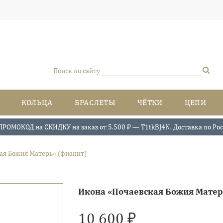
Поиск по сайту
КОЛЬЦА
БРАСЛЕТЫ
ЧЁТКИ
ЦЕПИ
ПРОМОКОД на СКИДКУ на заказ от 5.500 ₽ — T1tkBJ4N. Доставка по Росси
ая Божия Матерь» (фианит)
Икона «Почаевская Божия Мате
10 600 ₽